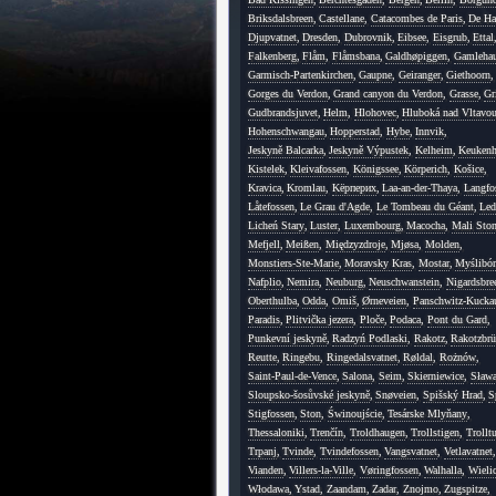
Briksdalsbreen
,
Castellane
,
Catacombes de Paris
,
De Ha
Djupvatnet
,
Dresden
,
Dubrovnik
,
Eibsee
,
Eisgrub
,
Ettal
Falkenberg
,
Flåm
,
Flåmsbana
,
Galdhøpiggen
,
Gamleha
Garmisch-Partenkirchen
,
Gaupne
,
Geiranger
,
Giethoorn
,
Gorges du Verdon
,
Grand canyon du Verdon
,
Grasse
,
Gr
Gudbrandsjuvet
,
Helm
,
Hlohovec
,
Hluboká nad Vltavo
Hohenschwangau
,
Hopperstad
,
Hybe
,
Innvik
,
Jeskyně Balcarka
,
Jeskyně Výpustek
,
Kelheim
,
Keukenh
Kistelek
,
Kleivafossen
,
Königssee
,
Körperich
,
Košice
,
Kravica
,
Kromlau
,
Kёрперих
,
Laa-an-der-Thaya
,
Langfo
Låtefossen
,
Le Grau d'Agde
,
Le Tombeau du Géant
,
Led
Licheń Stary
,
Luster
,
Luxembourg
,
Macocha
,
Mali Sto
Mefjell
,
Meißen
,
Międzyzdroje
,
Mjøsa
,
Molden
,
Monstiers-Ste-Marie
,
Moravsky Kras
,
Mostar
,
Myślibór
Nafplio
,
Nemira
,
Neuburg
,
Neuschwanstein
,
Nigardsbre
Oberthulba
,
Odda
,
Omiš
,
Ørneveien
,
Panschwitz-Kucka
Paradis
,
Plitvička jezera
,
Ploče
,
Podaca
,
Pont du Gard
,
Punkevní jeskyně
,
Radzyń Podlaski
,
Rakotz
,
Rakotzbrü
Reutte
,
Ringebu
,
Ringedalsvatnet
,
Røldal
,
Rożnów
,
Saint-Paul-de-Vence
,
Salona
,
Seim
,
Skierniewice
,
Sława
Sloupsko-šosůvské jeskyně
,
Snøveien
,
Spišský Hrad
,
S
Stigfossen
,
Ston
,
Świnoujście
,
Tesárske Mlyňany
,
Thessaloniki
,
Trenčín
,
Troldhaugen
,
Trollstigen
,
Trollt
Trpanj
,
Tvinde
,
Tvindefossen
,
Vangsvatnet
,
Vetlavatnet
,
Vianden
,
Villers-la-Ville
,
Vøringfossen
,
Walhalla
,
Wieli
Włodawa
,
Ystad
,
Zaandam
,
Zadar
,
Znojmo
,
Zugspitze
,