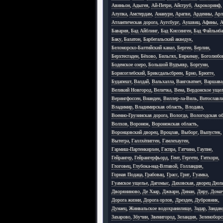
Авиньон
,
Адыгея
,
Ай-Петри
,
Айсгруб
,
Акрокоринф
,
Алупка
,
Амстердам
,
Ананури
,
Арагви
,
Арденны
,
Арл
Атлантическая дорога
,
Аугсбург
,
Аушвиц
,
Афины
,
А
Бавария
,
Бад Айблинг
,
Бад Киссинген
,
Бад Файльнб
Баку
,
Балатон
,
Барбегальский акведук
,
Беломорско-Балтийский канал
,
Берген
,
Берлин
,
Берхтесгаден
,
Бёхово
,
Бильгях
,
Биркенау
,
Боголюбо
Боденское озеро
,
Большой Вудъявр
,
Боргунн
,
Борисоглебский
,
Бриксдальсбреен
,
Брно
,
Брюгге
,
Будапешт
,
Валдай
,
Вальхалла
,
Вангсватнет
,
Варшава
Великий Новгород
,
Величка
,
Вена
,
Вердонское уще
Верингфоссен
,
Вианден
,
Виллер-ла-Виль
,
Витославл
Владимир
,
Владимирская область
,
Влодава
,
Военно-Грузинская дорога
,
Вологда
,
Вологодская об
Волхов
,
Воронеж
,
Воронежская область
,
Воронцовский дворец
,
Вроцлав
,
Выборг
,
Выпустек
,
Вытегра
,
Галлхёпигген
,
Гамлехауген
,
Гармиш-Партенкирхен
,
Гаспра
,
Гатчина
,
Гаупне
,
Гейрангер
,
Гейрангерфьорд
,
Гент
,
Гергети
,
Гитхорн
,
Глоговец
,
Глубока-над-Влтавой
,
Голландия
,
Горная Подаца
,
Грабовац
,
Грасс
,
Григ
,
Гуамка
,
Гуамское ущелье
,
Дагомыс
,
Даховская
,
дворец Дюл
Дворяниново
,
Де Хаар
,
Джвари
,
Динан
,
Диру
,
Дома
Дорога жизни
,
Дорога орлов
,
Дрезден
,
Дубровник
,
Дунаец
,
Жинвальское водохранилище
,
Задар
,
Зандам
Захарово
,
Збучин
,
Звенигород
,
Зеландия
,
Зеленоборс