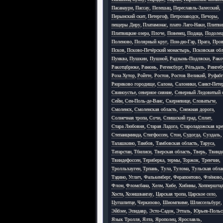
Пасанаури
,
Пассау
,
Пелешац
,
Переславль-Залесский
,
Перынский скит
,
Петергоф
,
Петрозаводск
,
Печоры
,
пещеры Диру
,
Платамонас
,
плато Лаго-Наки
,
Плитви
Плитвицкие озера
,
Плоче
,
Повенец
,
Подаца
,
Подолец
Поленово
,
Полярный круг
,
Пон-дю-Гар
,
Прага
,
Пров
Псков
,
Псково-Печёрский монастырь
,
Псковская обл
Пунква
,
Пушкин
,
Пушной
,
Радзынь-Подляски
,
Рако
Ракотцбрюке
,
Рамонь
,
Регенсбург
,
Рёльдаль
,
Рингеб
Роза Хутор
,
Ройтте
,
Ростов
,
Ростов Великий
,
Руфабг
Рюриково городище
,
Салона
,
Салоники
,
Санкт-Пете
Свиноустье
,
северное сияние
,
Северный Ледовитый 
Сейм
,
Сен-Поль-де-Ванс
,
Скерневице
,
Словатыче
,
Смоленск
,
Смоленская область
,
Снежная дорога
,
Солнечная тропа
,
Сочи
,
Спишский град
,
Сплит
,
Стара Любовня
,
Старая Ладога
,
Староладожская кре
Степанцминда
,
Стигфоссен
,
Стон
,
Судогда
,
Суздаль
,
Талашкино
,
Тамбов
,
Тамбовская область
,
Таруса
,
Татарстан
,
Тбилиси
,
Тверская область
,
Тверь
,
Твинд
Твиндефоссен
,
Териберка
,
термы
,
Торжок
,
Тренчин
,
Тролльхауген
,
Трпань
,
Тула
,
Тулома
,
Тульская обла
Тэдино
,
Углич
,
Фалькенберг
,
Ферапонтово
,
Флёново
Флом
,
Фломсбана
,
Хелм
,
Хибе
,
Хибины
,
Хоппершта
Хоста
,
Хоэншвангау
,
Царская тропа
,
Царское село
,
Цугшпитце
,
Черкизово
,
Шиомгвиме
,
Шлиссельбург
,
Эйбзее
,
Эпидавр
,
Эсто-Садок
,
Этталь
,
Юрьев-Польс
Язык Тролля
,
Ялта
,
Ярополец
,
Ярославль
,