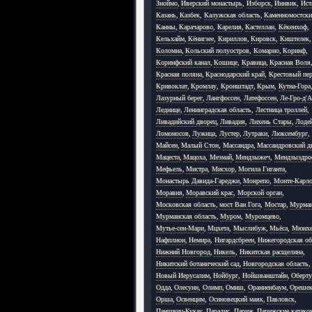
Зноймо
,
Иверский монастырь
,
Изборск
,
Иннвик
,
Ист
Казань
,
Казбек
,
Калужская область
,
Каменномостск
Канны
,
Карачарово
,
Карелия
,
Кастеллан
,
Кёкенхоф
,
Кельхайм
,
Кёнигзее
,
Кириллов
,
Кировск
,
Киштелек
,
Коломна
,
Кольский полуостров
,
Комарно
,
Коринф
,
Коринфский канал
,
Кошице
,
Кравица
,
Красная Воля
Красная поляна
,
Краснодарский край
,
Крестовый пер
Кривоклат
,
Кромлау
,
Кронштадт
,
Крым
,
Кутна-Гора
Лазурный берег
,
Лангфоссен
,
Латефоссен
,
Ле-Гро-д'
Леднице
,
Ленинградская область
,
Лестница троллей
,
Ливадийский дворец
,
Ливадия
,
Лихень Стары
,
Лоде
Ломоносов
,
Лужица
,
Лустер
,
Лутраки
,
Люксембург
,
Майсен
,
Малый Стон
,
Массандра
,
Массандровский д
Мацеста
,
Мацоха
,
Мезмай
,
Мендзыжеч
,
Мендзыздро
Мефьель
,
Мистра
,
Мисхор
,
Могила Гиганта
,
Монастырь Давида-Гареджи
,
Монрепо
,
Монте-Карл
Моравия
,
Моравский крас
,
Морской орган
,
Московская область
,
мост Ван Гога
,
Мостар
,
Мурма
Мурманская область
,
Муром
,
Муромцево
,
Мутье-сен-Мари
,
Мцхета
,
Мыслибуж
,
Мьёса
,
Мюнхе
Нафплион
,
Немира
,
Нигардсбреен
,
Нижегородская об
Нижний Новгород
,
Никель
,
Никитская расщелина
,
Никитский ботанический сад
,
Новгородская область
,
Новый Иерусалим
,
Нойбург
,
Нойшванштайн
,
Оберту
Одда
,
Олесунн
,
Олимп
,
Омиш
,
Ораниенбаум
,
Ореше
Орша
,
Освенцим
,
Осиновецкий маяк
,
Павловск
,
Паншвиц-Кукау
,
Парадис
,
Париж
,
Парижские катак