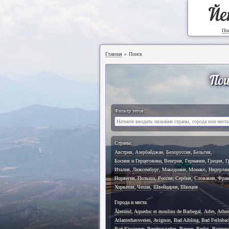
Йе
По
Главная
Поиск
►
Пои
Фильтр тегов:
Страны:
Австрия
,
Азербайджан
,
Белоруссия
,
Бельгия
,
Босния и Герцеговина
,
Венгрия
,
Германия
,
Греция
,
Г
Италия
,
Люксембург
,
Македония
,
Монако
,
Нидерла
Норвегия
,
Польша
,
Россия
,
Сербия
,
Словакия
,
Фран
Хорватия
,
Чехия
,
Швейцария
,
Швеция
Города и места:
Ålesund
,
Aqueduc et moulins de Barbegal
,
Arles
,
Athe
Atlanterhavsveien
,
Avignon
,
Bad Aibling
,
Bad Feilnbac
Bad Kissingen
,
Berchtesgaden
,
Bergen
,
Berlin
,
Borgun