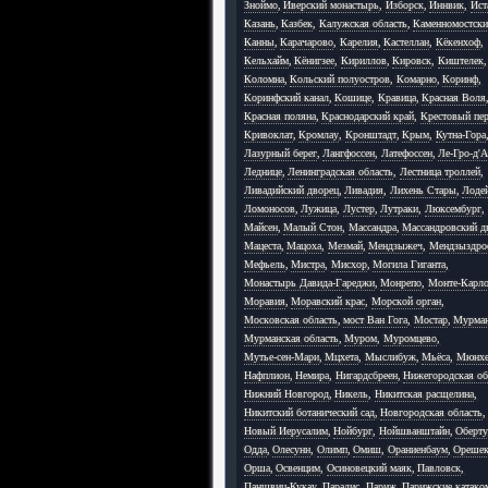
Зноймо
,
Иверский монастырь
,
Изборск
,
Иннвик
,
Ист
Казань
,
Казбек
,
Калужская область
,
Каменномостск
Канны
,
Карачарово
,
Карелия
,
Кастеллан
,
Кёкенхоф
,
Кельхайм
,
Кёнигзее
,
Кириллов
,
Кировск
,
Киштелек
,
Коломна
,
Кольский полуостров
,
Комарно
,
Коринф
,
Коринфский канал
,
Кошице
,
Кравица
,
Красная Воля
Красная поляна
,
Краснодарский край
,
Крестовый пер
Кривоклат
,
Кромлау
,
Кронштадт
,
Крым
,
Кутна-Гора
Лазурный берег
,
Лангфоссен
,
Латефоссен
,
Ле-Гро-д'
Леднице
,
Ленинградская область
,
Лестница троллей
,
Ливадийский дворец
,
Ливадия
,
Лихень Стары
,
Лоде
Ломоносов
,
Лужица
,
Лустер
,
Лутраки
,
Люксембург
,
Майсен
,
Малый Стон
,
Массандра
,
Массандровский д
Мацеста
,
Мацоха
,
Мезмай
,
Мендзыжеч
,
Мендзыздро
Мефьель
,
Мистра
,
Мисхор
,
Могила Гиганта
,
Монастырь Давида-Гареджи
,
Монрепо
,
Монте-Карл
Моравия
,
Моравский крас
,
Морской орган
,
Московская область
,
мост Ван Гога
,
Мостар
,
Мурма
Мурманская область
,
Муром
,
Муромцево
,
Мутье-сен-Мари
,
Мцхета
,
Мыслибуж
,
Мьёса
,
Мюнхе
Нафплион
,
Немира
,
Нигардсбреен
,
Нижегородская об
Нижний Новгород
,
Никель
,
Никитская расщелина
,
Никитский ботанический сад
,
Новгородская область
,
Новый Иерусалим
,
Нойбург
,
Нойшванштайн
,
Оберту
Одда
,
Олесунн
,
Олимп
,
Омиш
,
Ораниенбаум
,
Ореше
Орша
,
Освенцим
,
Осиновецкий маяк
,
Павловск
,
Паншвиц-Кукау
,
Парадис
,
Париж
,
Парижские катак