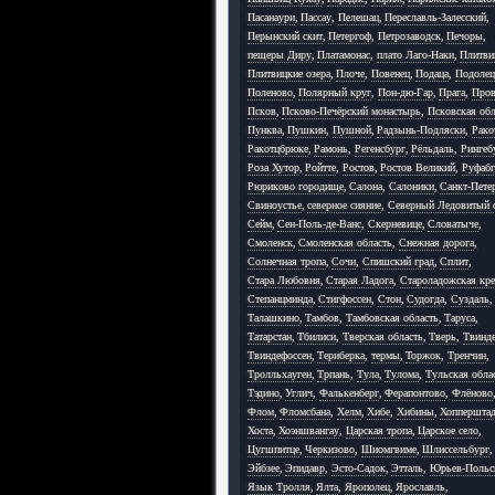
Пасанаури
,
Пассау
,
Пелешац
,
Переславль-Залесский
,
Перынский скит
,
Петергоф
,
Петрозаводск
,
Печоры
,
пещеры Диру
,
Платамонас
,
плато Лаго-Наки
,
Плитви
Плитвицкие озера
,
Плоче
,
Повенец
,
Подаца
,
Подолец
Поленово
,
Полярный круг
,
Пон-дю-Гар
,
Прага
,
Пров
Псков
,
Псково-Печёрский монастырь
,
Псковская обл
Пунква
,
Пушкин
,
Пушной
,
Радзынь-Подляски
,
Рако
Ракотцбрюке
,
Рамонь
,
Регенсбург
,
Рёльдаль
,
Рингеб
Роза Хутор
,
Ройтте
,
Ростов
,
Ростов Великий
,
Руфабг
Рюриково городище
,
Салона
,
Салоники
,
Санкт-Пете
Свиноустье
,
северное сияние
,
Северный Ледовитый 
Сейм
,
Сен-Поль-де-Ванс
,
Скерневице
,
Словатыче
,
Смоленск
,
Смоленская область
,
Снежная дорога
,
Солнечная тропа
,
Сочи
,
Спишский град
,
Сплит
,
Стара Любовня
,
Старая Ладога
,
Староладожская кре
Степанцминда
,
Стигфоссен
,
Стон
,
Судогда
,
Суздаль
,
Талашкино
,
Тамбов
,
Тамбовская область
,
Таруса
,
Татарстан
,
Тбилиси
,
Тверская область
,
Тверь
,
Твинд
Твиндефоссен
,
Териберка
,
термы
,
Торжок
,
Тренчин
,
Тролльхауген
,
Трпань
,
Тула
,
Тулома
,
Тульская обла
Тэдино
,
Углич
,
Фалькенберг
,
Ферапонтово
,
Флёново
Флом
,
Фломсбана
,
Хелм
,
Хибе
,
Хибины
,
Хоппершта
Хоста
,
Хоэншвангау
,
Царская тропа
,
Царское село
,
Цугшпитце
,
Черкизово
,
Шиомгвиме
,
Шлиссельбург
,
Эйбзее
,
Эпидавр
,
Эсто-Садок
,
Этталь
,
Юрьев-Польс
Язык Тролля
,
Ялта
,
Ярополец
,
Ярославль
,