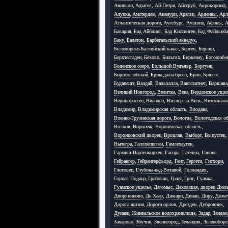
Авиньон
,
Адыгея
,
Ай-Петри
,
Айсгруб
,
Акрокоринф
,
Алупка
,
Амстердам
,
Ананури
,
Арагви
,
Арденны
,
Арл
Атлантическая дорога
,
Аугсбург
,
Аушвиц
,
Афины
,
А
Бавария
,
Бад Айблинг
,
Бад Киссинген
,
Бад Файльнб
Баку
,
Балатон
,
Барбегальский акведук
,
Беломорско-Балтийский канал
,
Берген
,
Берлин
,
Берхтесгаден
,
Бёхово
,
Бильгях
,
Биркенау
,
Боголюбо
Боденское озеро
,
Большой Вудъявр
,
Боргунн
,
Борисоглебский
,
Бриксдальсбреен
,
Брно
,
Брюгге
,
Будапешт
,
Валдай
,
Вальхалла
,
Вангсватнет
,
Варшава
Великий Новгород
,
Величка
,
Вена
,
Вердонское уще
Верингфоссен
,
Вианден
,
Виллер-ла-Виль
,
Витославл
Владимир
,
Владимирская область
,
Влодава
,
Военно-Грузинская дорога
,
Вологда
,
Вологодская об
Волхов
,
Воронеж
,
Воронежская область
,
Воронцовский дворец
,
Вроцлав
,
Выборг
,
Выпустек
,
Вытегра
,
Галлхёпигген
,
Гамлехауген
,
Гармиш-Партенкирхен
,
Гаспра
,
Гатчина
,
Гаупне
,
Гейрангер
,
Гейрангерфьорд
,
Гент
,
Гергети
,
Гитхорн
,
Глоговец
,
Глубока-над-Влтавой
,
Голландия
,
Горная Подаца
,
Грабовац
,
Грасс
,
Григ
,
Гуамка
,
Гуамское ущелье
,
Дагомыс
,
Даховская
,
дворец Дюл
Дворяниново
,
Де Хаар
,
Джвари
,
Динан
,
Диру
,
Дома
Дорога жизни
,
Дорога орлов
,
Дрезден
,
Дубровник
,
Дунаец
,
Жинвальское водохранилище
,
Задар
,
Зандам
Захарово
,
Збучин
,
Звенигород
,
Зеландия
,
Зеленоборс