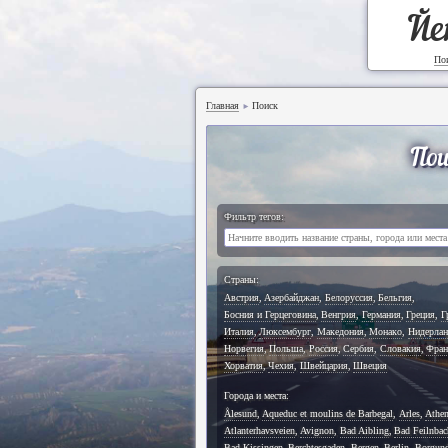
Йе
По
Главная
Поиск
►
Пои
Фильтр тегов:
Страны:
Австрия
,
Азербайджан
,
Белоруссия
,
Бельгия
,
Босния и Герцеговина
,
Венгрия
,
Германия
,
Греция
,
Г
Италия
,
Люксембург
,
Македония
,
Монако
,
Нидерла
Норвегия
,
Польша
,
Россия
,
Сербия
,
Словакия
,
Фран
Хорватия
,
Чехия
,
Швейцария
,
Швеция
Города и места:
Ålesund
,
Aqueduc et moulins de Barbegal
,
Arles
,
Athe
Atlanterhavsveien
,
Avignon
,
Bad Aibling
,
Bad Feilnbac
Bad Kissingen
,
Berchtesgaden
,
Bergen
,
Berlin
,
Borgun