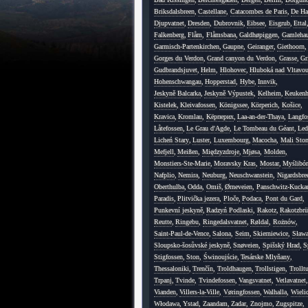
Briksdalsbreen
,
Castellane
,
Catacombes de Paris
,
De Ha
Djupvatnet
,
Dresden
,
Dubrovnik
,
Eibsee
,
Eisgrub
,
Ettal
Falkenberg
,
Flåm
,
Flåmsbana
,
Galdhøpiggen
,
Gamleha
Garmisch-Partenkirchen
,
Gaupne
,
Geiranger
,
Giethoorn
,
Gorges du Verdon
,
Grand canyon du Verdon
,
Grasse
,
Gr
Gudbrandsjuvet
,
Helm
,
Hlohovec
,
Hluboká nad Vltavo
Hohenschwangau
,
Hopperstad
,
Hybe
,
Innvik
,
Jeskyně Balcarka
,
Jeskyně Výpustek
,
Kelheim
,
Keukenh
Kistelek
,
Kleivafossen
,
Königssee
,
Körperich
,
Košice
,
Kravica
,
Kromlau
,
Kёрперих
,
Laa-an-der-Thaya
,
Langfo
Låtefossen
,
Le Grau d'Agde
,
Le Tombeau du Géant
,
Led
Licheń Stary
,
Luster
,
Luxembourg
,
Macocha
,
Mali Sto
Mefjell
,
Meißen
,
Międzyzdroje
,
Mjøsa
,
Molden
,
Monstiers-Ste-Marie
,
Moravsky Kras
,
Mostar
,
Myślibór
Nafplio
,
Nemira
,
Neuburg
,
Neuschwanstein
,
Nigardsbre
Oberthulba
,
Odda
,
Omiš
,
Ørneveien
,
Panschwitz-Kucka
Paradis
,
Plitvička jezera
,
Ploče
,
Podaca
,
Pont du Gard
,
Punkevní jeskyně
,
Radzyń Podlaski
,
Rakotz
,
Rakotzbrü
Reutte
,
Ringebu
,
Ringedalsvatnet
,
Røldal
,
Rożnów
,
Saint-Paul-de-Vence
,
Salona
,
Seim
,
Skierniewice
,
Sława
Sloupsko-šosůvské jeskyně
,
Snøveien
,
Spišský Hrad
,
S
Stigfossen
,
Ston
,
Świnoujście
,
Tesárske Mlyňany
,
Thessaloniki
,
Trenčín
,
Troldhaugen
,
Trollstigen
,
Trollt
Trpanj
,
Tvinde
,
Tvindefossen
,
Vangsvatnet
,
Vetlavatnet
,
Vianden
,
Villers-la-Ville
,
Vøringfossen
,
Walhalla
,
Wieli
Włodawa
,
Ystad
,
Zaandam
,
Zadar
,
Znojmo
,
Zugspitze
,