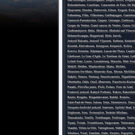
Briksdalsbreen
,
Castellane
,
Catacombes de Paris
,
De Ha
Djupvatnet
,
Dresden
,
Dubrovnik
,
Eibsee
,
Eisgrub
,
Ettal
Falkenberg
,
Flåm
,
Flåmsbana
,
Galdhøpiggen
,
Gamleha
Garmisch-Partenkirchen
,
Gaupne
,
Geiranger
,
Giethoorn
,
Gorges du Verdon
,
Grand canyon du Verdon
,
Grasse
,
Gr
Gudbrandsjuvet
,
Helm
,
Hlohovec
,
Hluboká nad Vltavo
Hohenschwangau
,
Hopperstad
,
Hybe
,
Innvik
,
Jeskyně Balcarka
,
Jeskyně Výpustek
,
Kelheim
,
Keukenh
Kistelek
,
Kleivafossen
,
Königssee
,
Körperich
,
Košice
,
Kravica
,
Kromlau
,
Kёрперих
,
Laa-an-der-Thaya
,
Langfo
Låtefossen
,
Le Grau d'Agde
,
Le Tombeau du Géant
,
Led
Licheń Stary
,
Luster
,
Luxembourg
,
Macocha
,
Mali Sto
Mefjell
,
Meißen
,
Międzyzdroje
,
Mjøsa
,
Molden
,
Monstiers-Ste-Marie
,
Moravsky Kras
,
Mostar
,
Myślibór
Nafplio
,
Nemira
,
Neuburg
,
Neuschwanstein
,
Nigardsbre
Oberthulba
,
Odda
,
Omiš
,
Ørneveien
,
Panschwitz-Kucka
Paradis
,
Plitvička jezera
,
Ploče
,
Podaca
,
Pont du Gard
,
Punkevní jeskyně
,
Radzyń Podlaski
,
Rakotz
,
Rakotzbrü
Reutte
,
Ringebu
,
Ringedalsvatnet
,
Røldal
,
Rożnów
,
Saint-Paul-de-Vence
,
Salona
,
Seim
,
Skierniewice
,
Sława
Sloupsko-šosůvské jeskyně
,
Snøveien
,
Spišský Hrad
,
S
Stigfossen
,
Ston
,
Świnoujście
,
Tesárske Mlyňany
,
Thessaloniki
,
Trenčín
,
Troldhaugen
,
Trollstigen
,
Trollt
Trpanj
,
Tvinde
,
Tvindefossen
,
Vangsvatnet
,
Vetlavatnet
,
Vianden
,
Villers-la-Ville
,
Vøringfossen
,
Walhalla
,
Wieli
Włodawa
,
Ystad
,
Zaandam
,
Zadar
,
Znojmo
,
Zugspitze
,