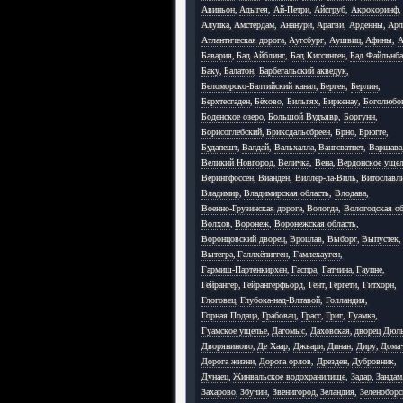
Авиньон
,
Адыгея
,
Ай-Петри
,
Айсгруб
,
Акрокоринф
,
Алупка
,
Амстердам
,
Ананури
,
Арагви
,
Арденны
,
Арл
Атлантическая дорога
,
Аугсбург
,
Аушвиц
,
Афины
,
А
Бавария
,
Бад Айблинг
,
Бад Киссинген
,
Бад Файльнб
Баку
,
Балатон
,
Барбегальский акведук
,
Беломорско-Балтийский канал
,
Берген
,
Берлин
,
Берхтесгаден
,
Бёхово
,
Бильгях
,
Биркенау
,
Боголюбо
Боденское озеро
,
Большой Вудъявр
,
Боргунн
,
Борисоглебский
,
Бриксдальсбреен
,
Брно
,
Брюгге
,
Будапешт
,
Валдай
,
Вальхалла
,
Вангсватнет
,
Варшава
Великий Новгород
,
Величка
,
Вена
,
Вердонское уще
Верингфоссен
,
Вианден
,
Виллер-ла-Виль
,
Витославл
Владимир
,
Владимирская область
,
Влодава
,
Военно-Грузинская дорога
,
Вологда
,
Вологодская об
Волхов
,
Воронеж
,
Воронежская область
,
Воронцовский дворец
,
Вроцлав
,
Выборг
,
Выпустек
,
Вытегра
,
Галлхёпигген
,
Гамлехауген
,
Гармиш-Партенкирхен
,
Гаспра
,
Гатчина
,
Гаупне
,
Гейрангер
,
Гейрангерфьорд
,
Гент
,
Гергети
,
Гитхорн
,
Глоговец
,
Глубока-над-Влтавой
,
Голландия
,
Горная Подаца
,
Грабовац
,
Грасс
,
Григ
,
Гуамка
,
Гуамское ущелье
,
Дагомыс
,
Даховская
,
дворец Дюл
Дворяниново
,
Де Хаар
,
Джвари
,
Динан
,
Диру
,
Дома
Дорога жизни
,
Дорога орлов
,
Дрезден
,
Дубровник
,
Дунаец
,
Жинвальское водохранилище
,
Задар
,
Зандам
Захарово
,
Збучин
,
Звенигород
,
Зеландия
,
Зеленоборс