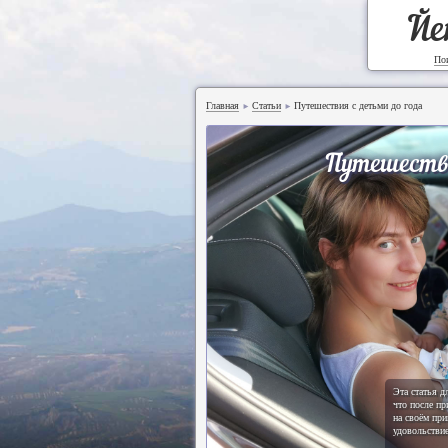
Йе
По
Главная
Статьи
Путешествия с детьми до года
►
►
Путешестви
Эта статья д
что после пр
на своём при
удовольстви