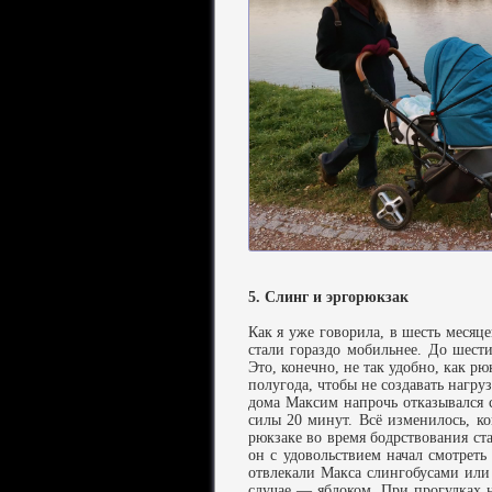
5. Слинг и эргорюкзак
Как я уже говорила, в шесть месяце
стали гораздо мобильнее. До шест
Это, конечно, не так удобно, как р
полугода, чтобы не создавать нагру
дома Максим напрочь отказывался с
силы 20 минут. Всё изменилось, к
рюкзаке во время бодрствования ста
он с удовольствием начал смотреть
отвлекали Макса слингобусами ил
случае — яблоком. При прогулках н