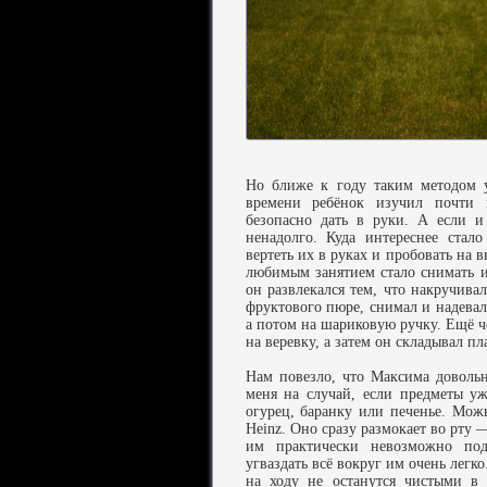
Но ближе к году таким методом 
времени ребёнок изучил почти 
безопасно дать в руки. А если и 
ненадолго. Куда интереснее стал
вертеть их в руках и пробовать на 
любимым занятием стало снимать и
он развлекался тем, что накручива
фруктового пюре, снимал и надевал
а потом на шариковую ручку. Ещё че
на веревку, а затем он складывал п
Нам повезло, что Максима довольн
меня на случай, если предметы у
огурец, баранку или печенье. Можн
Heinz. Оно сразу размокает во рту 
им практически невозможно под
угваздать всё вокруг им очень легк
на ходу не останутся чистыми в